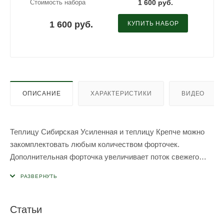
Стоимость набора
1 600 руб.
1 600 руб.
КУПИТЬ НАБОР
ОПИСАНИЕ
ХАРАКТЕРИСТИКИ
ВИДЕО
Теплицу Сибирская Усиленная и теплицу Крепче можно
закомплектовать любым количеством форточек.
Дополнительная форточка увеличивает поток свежего
воздуха в теплицу и уменьшает температуру внутри
теплицы в жаркие дни.
Размер рамы форточки
: 0,96 метра х 0,82 метра (ширина
Статьи
х длина)