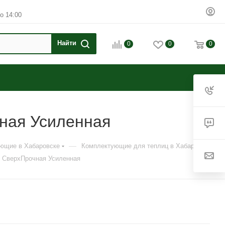
о 14:00
0
0
0
чная Усиленная
—
ующие в Хабаровске
Комплектующие для теплиц в Хабаровске
и СверхПрочная Усиленная