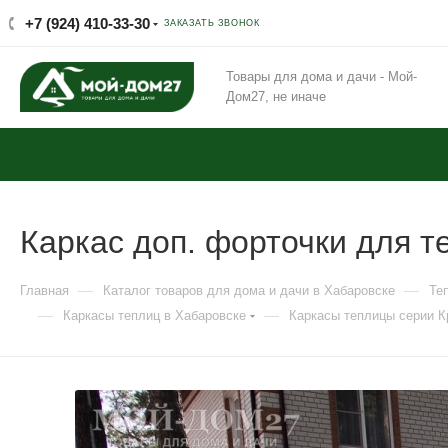
+7 (924) 410-33-30
ЗАКАЗАТЬ ЗВОНОК
Товары для дома и дачи - Мой-
Дом27, не иначе
Каркас доп. форточки для 
—
—
Главная
Каталог товаров для дома и дачи в Хабаровске
Те
—
—
Каркасы теплиц в Хабаровске
Каркасы теплицы серии К