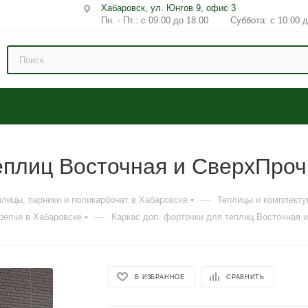
Хабаровск, ул. Юнгов 9, офис 3
Пн. - Пт.: с 09:00 до 18:00 Суббота: с 10:00 д
теплиц Восточная и СверхПро
—
плицы, парники и поликарбонат в Хабаровске
Теплицы и комплект
—
репче в Хабаровске
Каркас доп. форточки для теплиц Восточная 
В ИЗБРАННОЕ
СРАВНИТЬ