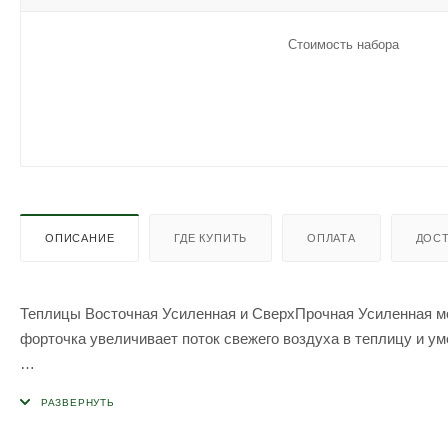
Стоимость набора
ОПИСАНИЕ
ГДЕ КУПИТЬ
ОПЛАТА
ДОСТ
Теплицы Восточная Усиленная и СверхПрочная Усиленная м
форточка увеличивает поток свежего воздуха в теплицу и у
Размер рамы форточки
: 0,63 метра х 0,82 метра (ширина х 
Важно!
У каждой теплицы идут свои форточки, т.к. радиус 
под конкретную модель теплицы