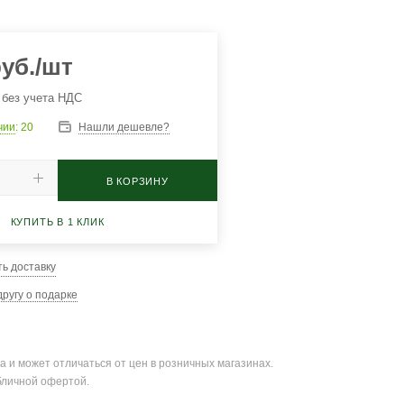
уб.
/шт
 без учета НДС
чии
: 20
Нашли дешевле?
В КОРЗИНУ
КУПИТЬ В 1 КЛИК
ть доставку
ругу о подарке
а и может отличаться от цен в розничных магазинах.
бличной офертой.