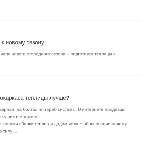
часть между дугами.
ном из трех положений и предотвращения ее повреждения от си
 к новому сезону
оветривателем Vent-L.
чале нового огородного сезона – подготовка теплицы к
локаркаса теплицы лучше?
варная, на болтах или краб системы. В интернете продавцы
 у них в магазине.
и типами сборки теплиц и дадим четкое обоснование почему
типу ....