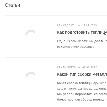
Статьи
Вставляется в каркас теплицы, непосредственно в боковую 
В комплекте идет ограничитель для фиксации форточки в од
ветра..
КАК СДЕЛАТЬ
—
17.07.2023
Как подготовить теплицу
Дополнительно можно комплектовать автоматическим пр
Одно из самых важных дел в на
высаживанию рассады.
КАК ВЫБРАТЬ
—
09.06.2022
Какой тип сборки метал
Какая сборка теплицы лучше: с
хвалят теплицы представленные
Мы успели поработать со всем
более жесткая сборка теплиц по 