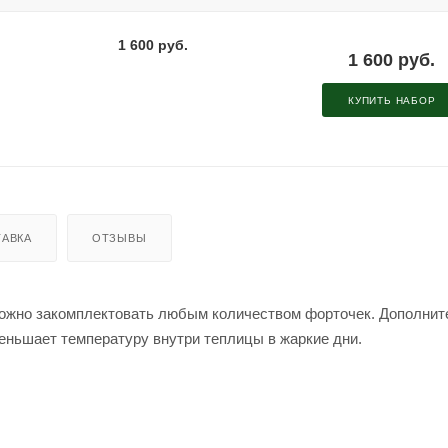
1 600 руб.
1 600 руб.
КУПИТЬ НАБОР
АВКА
ОТЗЫВЫ
ожно закомплектовать любым количеством форточек. Дополнит
меньшает температуру внутри теплицы в жаркие дни.
длина)
изгиба дуги у каждой модели теплицы разный. Необходимо брать