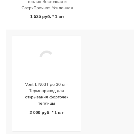
теплиц Восточная и
СверхПрочная Усиленная
1 525 руб.
* 1 шт
Vent-L N03T до 30 кг -
Термопривод для
открывания форточек
теплицы
2 000 руб. * 1 шт