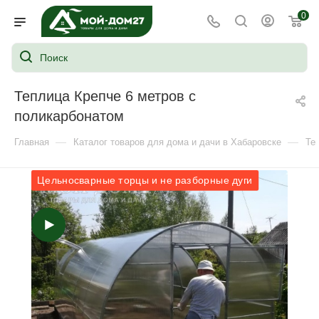
0
Теплица Крепче 6 метров с
поликарбонатом
—
—
Главная
Каталог товаров для дома и дачи в Хабаровске
Те
Цельносварные торцы и не разборные дуги