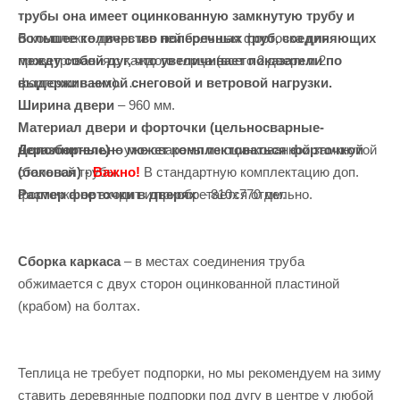
трубы она имеет оцинкованную замкнутую трубу и
В комплекте дверь и в ней большая форточка для
большее количество поперечных труб, соединяющих
проветривания с каждого торца (всего 2 двери и 2
между собой дуг, что увеличивает показатели по
форточки в них).
выдерживаемой снеговой и ветровой нагрузки.
Ширина двери
– 960 мм.
Материал двери и форточки (цельносварные-
Дополнительно может комплектоваться форточкой
неразборные)
– уже сварены из оцинкованной замкнутой
(боковая) -
Важно!
В стандартную комплектацию доп.
стальной трубы.
форточка не входит и приобретается отдельно.
Размер форточки в дверях
– 810х770 мм.
Сборка каркаса
– в местах соединения труба
обжимается с двух сторон оцинкованной пластиной
(крабом) на болтах.
Теплица не требует подпорки, но мы рекомендуем на зиму
ставить деревянные подпорки под дугу в центре у любой