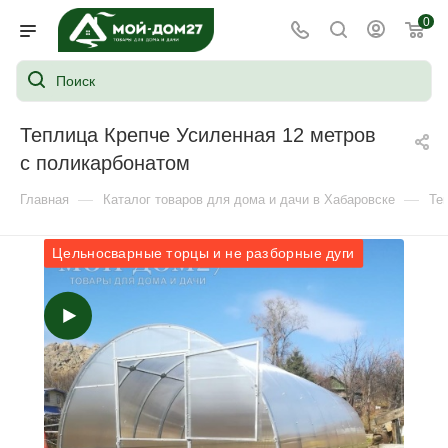
0
Теплица Крепче Усиленная 12 метров
с поликарбонатом
—
—
Главная
Каталог товаров для дома и дачи в Хабаровске
Те
Цельносварные торцы и не разборные дуги