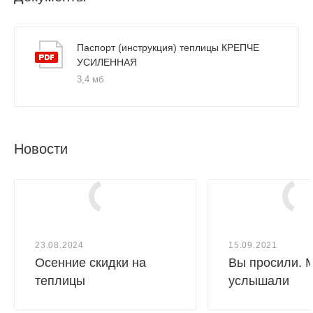
коробка с крабами, болтами и гайками для
удлинителя (0,17х0,1х0,1)
– 4 шт.;
Паспорт (инструкция) теплицы КРЕПЧЕ
УСИЛЕННАЯ
комплект кровельных саморезов для крепления
3,4 мб
поликарбоната (0,19х0,085х0,07)
– 1 шт.
Новости
23.08.2024
15.09.2021
Осенние скидки на
Вы просили. 
теплицы
услышали