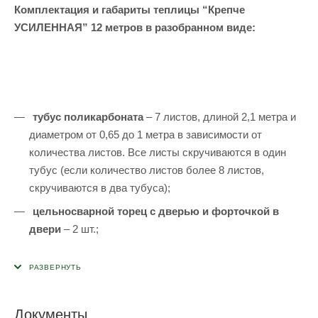
Комплектация и габариты теплицы “Крепче
УСИЛЕННАЯ” 12 метров в разобранном виде:
тубус поликарбоната
– 7 листов, длиной 2,1 метра и
диаметром от 0,65 до 1 метра в зависимости от
количества листов. Все листы скручиваются в один
тубус (если количество листов более 8 листов,
скручиваются в два тубуса);
цельносварной торец с дверью и форточкой в
двери
– 2 шт.;
цельносварные дуги
– 17 шт.;
комплект поперечин (стрингеров)
– 6 шт.;
коробка с крабами, болтами, гайками и
Документы
инструкцией (0,28х0,195х0,1)
– 1 шт.;