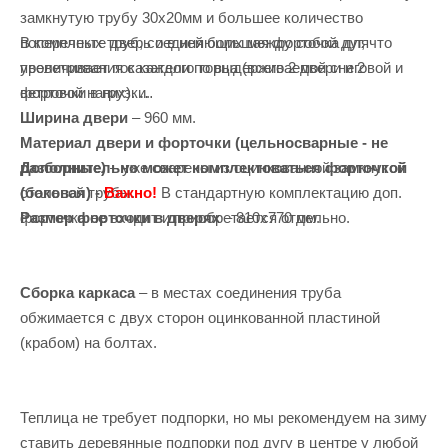
замкнутую трубу 30х20мм и большее количество
В комплекте дверь и в ней большая форточка для
поперечных труб, соединяющих между собой дуг, что
проветривания с каждого торца (всего 2 двери и 2
увеличивает показатели по выдерживаемой снеговой и
форточки в них).
ветровой нагрузки.
Ширина двери
– 960 мм.
Материал двери и форточки (цельносварные - не
Дополнительно может комплектоваться форточкой
разборные)
– уже сварены из оцинкованной замкнутой
(боковая) -
Важно!
В стандартную комплектацию доп.
стальной трубы.
форточка не входит и приобретается отдельно.
Размер форточки в дверях
– 810х770 мм.
Сборка каркаса
– в местах соединения труба
обжимается с двух сторон оцинкованной пластиной
(крабом) на болтах.
Теплица не требует подпорки, но мы рекомендуем на зиму
ставить деревянные подпорки под дугу в центре у любой