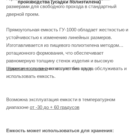
производства (усадки полиэтилена)
размерами для свободного прохода в стандартный
дверной проем.
Прямоугольная емкость ГУ-1000 обладает жесткостью и
устойчивостью к изменению линейных размеров.
Изготавливается из пищевого полиэтилена методом
ротационного формования, что обеспечивает
равномерную толщину стенок изделия и высокую
Широкая горловина
позволяет без труда обслуживать и
герметичность за счет отсутствия швов.
использовать емкость.
Возможна эксплуатация емкости в температурном
диапазоне
от -30 до + 60 градусов
Емкость может использоваться для хранения: