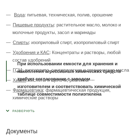
Вода
: питьевая, техническая, полив, орошение
Пищевые продукты
: растительное масло, молоко и
молочные продукты, засол и маринады
Спирты
: изоприловый спирт, изопропиловый спирт
Удобрения и КАС
: Концентраты и растворы, любой
состав удобрений
При использовании емкости для хранения и
ГСМ
: дизтопливо, синтетические и органические масла
накопления агрессивных химических средств
требует согласование с заводом
Химия
: кислоты и щелочи, реагенты
изготовителем и соответствовать химической
Фармацевтика
: фармацевтическая продукция,
таблице совместимости полиэтилена
химические растворы
Вязкие продукты
: сырье для производства, мед,
пищевые компоненты, масла
Порошки и гранулы
: мука, крупы, семена, гранулы,
Документы
пеллеты