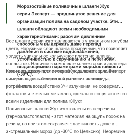
Морозостойкие поливочные шланги Жук
серии Эксперт — продвинутое решение для
организации полива на садовом участке. Эти
шланги обладают всеми необходимыми
характеристиками: рабочим давлением
Все шланги серии изготавливаются в уникальном голубом
способным выдержать даже перепад
цвете. Наружный слой шланга прозрачный, что позволяет
давления в системе водоснабжения,
увидеть уникальное кольчужное плетение шланга
устойчивостью к скручиванию и перегибам,
полностью. Наличие в комплекте коннекторов и адаптера
выдающимися параметрами морозостойкости
Как и все шланги для полива Жук, шланги серии Эксперт
позволить сразу после покупки подключить шланги к
(-30°C).
армированы высокопрочной нитью из полиамида,
системе водоснабжения и подключить к нему
устойчивы к воздействию УФ излучения, не содержат
потребитель.
фталатов и тяжелых металлов, идеально сопрягаются со
всеми изделиями для полива «Жук»
Поливочные шланги Жук изготовлены из неорезины
(термоэластопласта) - этот материал на ощупь похож на
резину, но при этом сохраняет эластичность даже в
экстремальный мороз (до -30°C по Цельсию). Неорезина