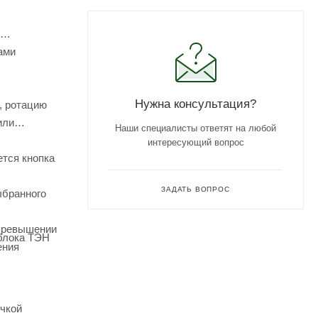
ами
Нужна консультация?
, ротацию
или
Наши специалисты ответят на любой
интересующий вопрос
ется кнопка
ЗАДАТЬ ВОПРОС
ыбранного
 превышении
 блока ТЭН
ения
очкой