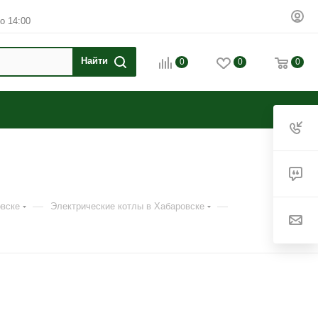
о 14:00
0
0
0
—
—
овске
Электрические котлы в Хабаровске