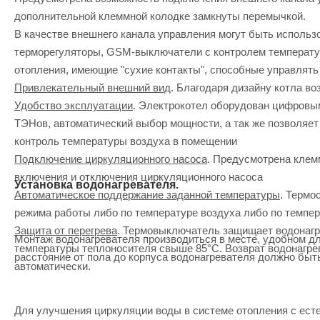
дополнительной клеммной колодке замкнуты перемычкой.
В качестве внешнего канала управления могут быть использ
терморегуляторы, GSM-выключатели с контролем температу
отопления, имеющие "сухие контакты", способные управлять 
Привлекательный внешний вид
. Благодаря дизайну котла в
Удобство эксплуатации
. Электрокотел оборудован цифровы
ТЭНов, автоматический выбор мощности, а так же позволяет
контроль температуры воздуха в помещении
Подключение циркуляционного насоса
. Предусмотрена клем
включения и отключения циркуляционного насоса
Установка водонагревателя.
Автоматическое поддержание заданной температуры
. Термо
режима работы либо по температуре воздуха либо по темпе
Защита от перегрева
. Термовыключатель защищает водонагре
Монтаж водонагревателя производиться в месте, удобном дл
температуры теплоносителя свыше 85°С. Возврат водонагре
расстояние от пола до корпуса водонагревателя должно быть
автоматически.
Для улучшения циркуляции воды в системе отопления с ест