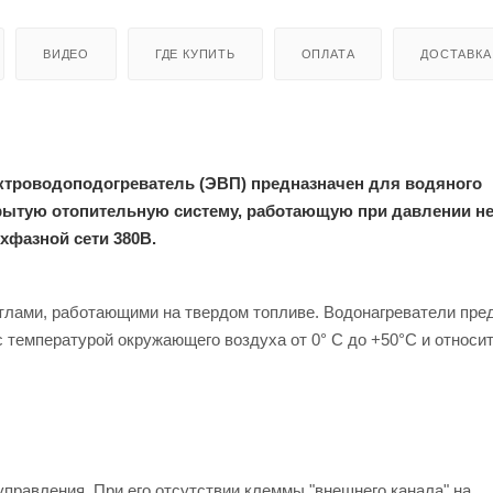
ВИДЕО
ГДЕ КУПИТЬ
ОПЛАТА
ДОСТАВКА
ектроводоподогреватель (ЭВП) предназначен для водяного
ытую отопительную систему, работающую при давлении не
ехфазной сети 380В.
отлами, работающими на твердом топливе. Водонагреватели пр
 температурой окружающего воздуха от 0° С до +50°С и относи
равления. При его отсутствии клеммы "внешнего канала" на