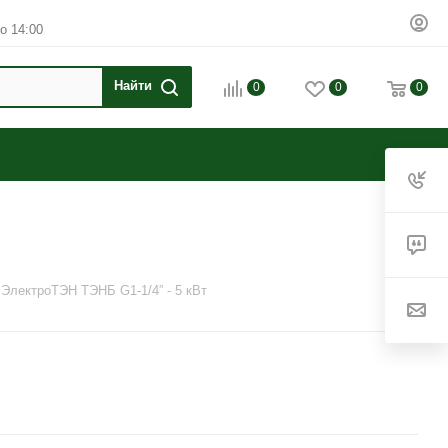
о 14:00
0
0
0
ЭлектроТЭН ТЭНБ G1-1/4” - 5 кВт