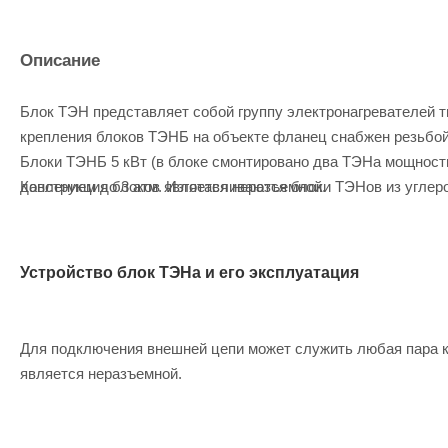
Описание
Блок ТЭН представляет собой группу электронагревателей т
крепления блоков ТЭНБ на объекте фланец снабжен резьбой,
Блоки ТЭНБ 5 кВт (в блоке смонтировано два ТЭНа мощностью
давлением до 3 атм. Изготавливаются блоки ТЭНов из углер
Конструкция блоков является неразъемной.
Устройство блок ТЭНа и его эксплуатация
Для подключения внешней цепи может служить любая пара к
является неразъемной.