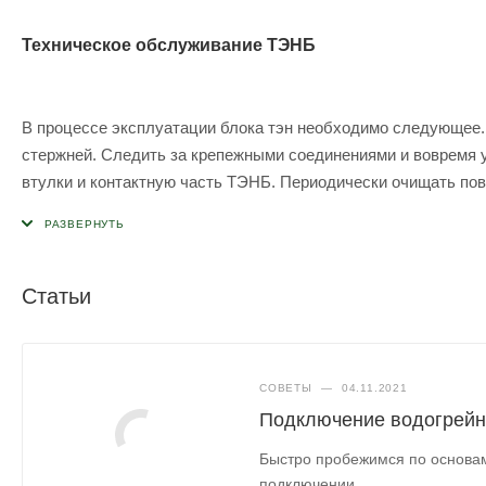
Техническое обслуживание ТЭНБ
В процессе эксплуатации блока тэн необходимо следующее. 
стержней. Следить за крепежными соединениями и вовремя 
втулки и контактную часть ТЭНБ. Периодически очищать пове
работающих в масле - от кокса.
Статьи
СОВЕТЫ
—
04.11.2021
Подключение водогрейно
Быстро пробежимся по основам
подключении