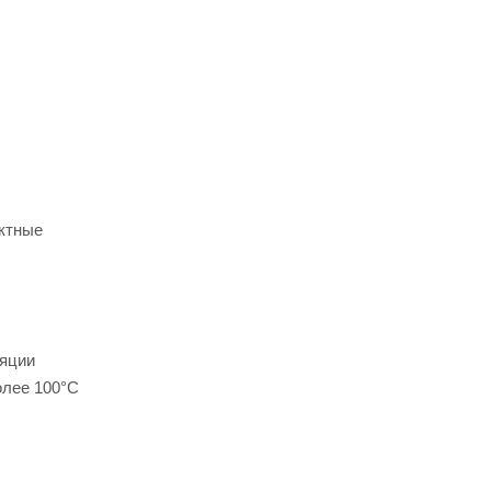
актные
ляции
олее 100°С