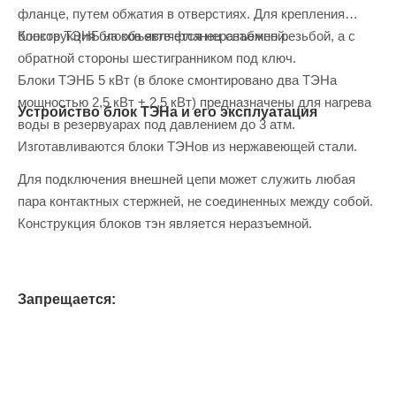
фланце, путем обжатия в отверстиях. Для крепления
блоков ТЭНБ на объекте фланец снабжен резьбой, а с
Конструкция блоков является неразъемной.
обратной стороны шестигранником под ключ.
Блоки ТЭНБ 5 кВт (в блоке смонтировано два ТЭНа
мощностью 2,5 кВт + 2,5 кВт) предназначены для нагрева
Устройство блок ТЭНа и его эксплуатация
воды в резервуарах под давлением до 3 атм.
Изготавливаются блоки ТЭНов из нержавеющей стали.
Для подключения внешней цепи может служить любая
пара контактных стержней, не соединенных между собой.
Конструкция блоков тэн является неразъемной.
Запрещается: