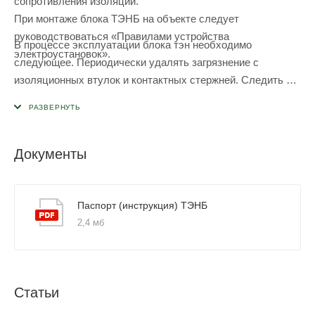
сопротивления изоляции.
При монтаже блока ТЭНБ на объекте следует
руководствоваться «Правилами устройства
В процессе эксплуатации блока тэн необходимо
электроустановок».
следующее. Периодически удалять загрязнение с
изоляционных втулок и контактных стержней. Следить за
крепежными соединениями и вовремя устранять
ослабление. Не допускать попадания жидкости на
изоляционные втулки и контактную часть ТЭНБ.
Периодически очищать поверхность корпуса
Документы
нагревателей, работающих в воде – от накипи,
работающих в масле - от кокса.
Паспорт (инструкция) ТЭНБ
2,4 мб
Статьи