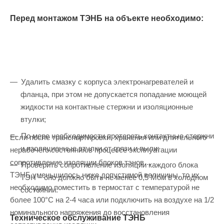
Перед монтажом ТЭНБ на объекте необходимо:
Удалить смазку с корпуса электронагревателей и
фланца, при этом не допускается попадание моющей
жидкости на контактные стержни и изоляционные
втулки;
По мере необходимости протереть контактные стержни
Если после транспортировки, хранения или длительного
и изоляционные втулки от грязи и пыли;
нерабочего состояния в процессе эксплуатации
сопротивление изоляции блоков тэнов
Проверить сопротивление изоляции каждого блока
ТЭНБ уменьшилось ниже допустимой величины, то их
ТЭН – оно должно быть не менее 0,5 Мом в холодном
необходимо поместить в термостат с температурой не
состоянии.
более 100°С на 2-4 часа или подключить на воздухе на 1/2
номинального напряжения до восстановления
Техническое обслуживание ТЭНБ