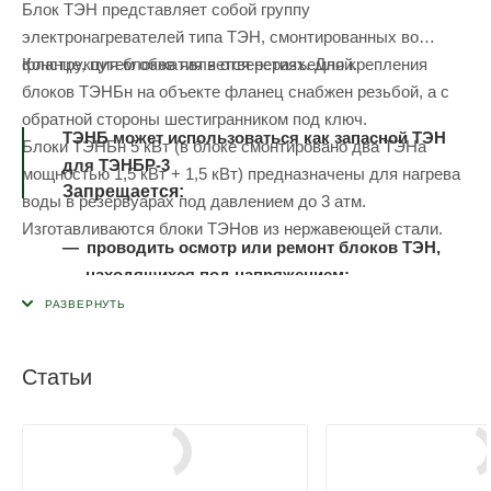
Блок ТЭН представляет собой группу
электронагревателей типа ТЭН, смонтированных во
фланце, путем обжатия в отверстиях. Для крепления
Конструкция блоков является неразъемной.
блоков ТЭНБн на объекте фланец снабжен резьбой, а с
обратной стороны шестигранником под ключ.
ТЭНБ может использоваться как запасной ТЭН
Блоки ТЭНБн 5 кВт (в блоке смонтировано два ТЭНа
для ТЭНБР-3
мощностью 1,5 кВт + 1,5 кВт) предназначены для нагрева
Запрещается:
воды в резервуарах под давлением до 3 атм.
Изготавливаются блоки ТЭНов из нержавеющей стали.
проводить осмотр или ремонт блоков ТЭН,
находящихся под напряжением;
проводить замену блоков или изменять
электрическую схему под напряжением.
Статьи
Корпус резервуара, в котором устанавливается
ТЭНБ, должен быть надежно заземлен.