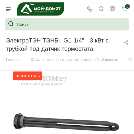
0
ЭлектроТЭН ТЭНБн G1-1/4” - 3 кВт с
трубкой под датчик термостата
—
—
Главная
Каталог товаров для дома и дачи в Хабаровске
От
нерж. сталь