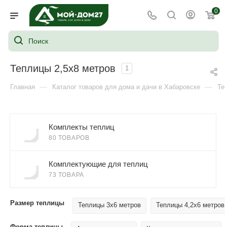
0
Теплицы 2,5х8 метров
1
—
—
Главная
Каталог товаров для дома и дачи в Хабаровске
Те
Комплекты теплиц
80 ТОВАРОВ
Комплектующие для теплиц
73 ТОВАРА
Размер теплицы
Теплицы 3х6 метров
Теплицы 4,2х6 метров
Форма теплицы