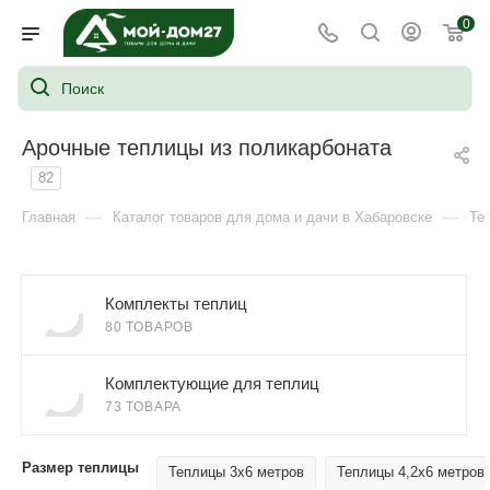
0
Арочные теплицы из поликарбоната
82
—
—
Главная
Каталог товаров для дома и дачи в Хабаровске
Те
Комплекты теплиц
80 ТОВАРОВ
Комплектующие для теплиц
73 ТОВАРА
Размер теплицы
Теплицы 3х6 метров
Теплицы 4,2х6 метров