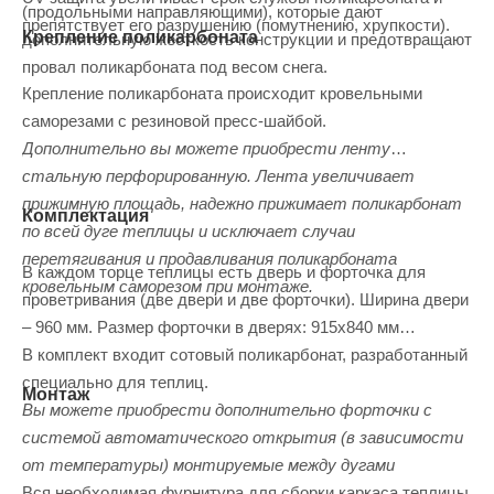
(продольными направляющими), которые дают
препятствует его разрушению (помутнению, хрупкости).
Крепление поликарбоната
дополнительную жесткость конструкции и предотвращают
провал поликарбоната под весом снега.
Крепление поликарбоната происходит кровельными
саморезами с резиновой пресс-шайбой.
Дополнительно вы можете приобрести ленту
стальную перфорированную. Лента увеличивает
прижимную площадь, надежно прижимает поликарбонат
Комплектация
по всей дуге теплицы и исключает случаи
перетягивания и продавливания поликарбоната
В каждом торце теплицы есть дверь и форточка для
кровельным саморезом при монтаже.
проветривания (две двери и две форточки). Ширина двери
– 960 мм. Размер форточки в дверях: 915х840 мм
В комплект входит сотовый поликарбонат, разработанный
специально для теплиц.
Монтаж
Вы можете приобрести дополнительно форточки с
системой автоматического открытия (в зависимости
от температуры) монтируемые между дугами
Вся необходимая фурнитура для сборки каркаса теплицы