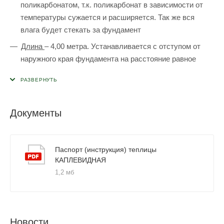
поликарбонатом, т.к. поликарбонат в зависимости от
температуры сужается и расширяется. Так же вся
влага будет стекать за фундамент
Длина
– 4,00 метра. Устанавливается с отступом от
наружного края фундамента на расстояние равное
длине козырька поликарбоната, укладываемого по дуге
над торцом. Для того чтобы была возможность
закрепить нижний край козырька поликарбоната к
фундаменту, чтобы обеспечить жесткость данного
Документы
козырька
Паспорт (инструкция) теплицы
Важно!
Чтобы не ошибиться с размерами фундамента,
КАПЛЕВИДНАЯ
рекомендуем подготавливать основание исходя из
1,2 мб
собранного металлического каркаса. Данная теплица
имеет элементы с креплением труба в трубу и
стягивающие болтом (отверстия под болты уже
засверлены), для подгонки размера теплицы может
Новости