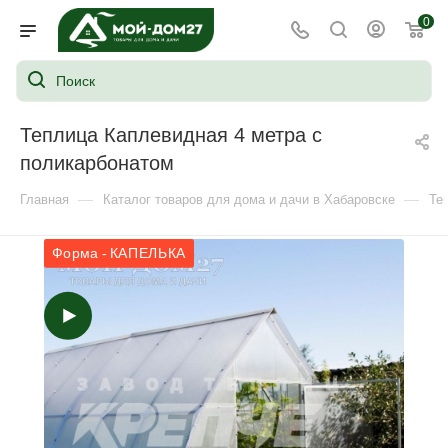
0
Теплица Каплевидная 4 метра с
поликарбонатом
—
—
Главная
Каталог товаров для дома и дачи в Хабаровске
Те
Форма - КАПЕЛЬКА