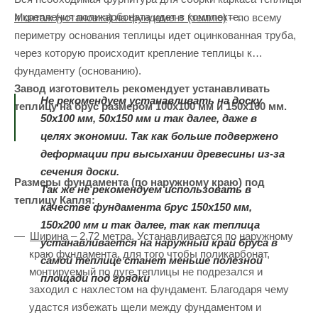
и крепления поликарбоната идет в комплекте.
Монтаж (установка) на фундамент (землю)
– по всему
периметру основания теплицы идет оцинкованная труба,
через которую происходит крепление теплицы к
фундаменту (основанию).
Завод изготовитель рекомендует устанавливать
Не рекомендуем устанавливать на доску
теплицу на брус размером 100х100 мм и 150х100 мм.
50х100 мм, 50х150 мм и так далее, даже в
целях экономии. Так как больше подвержено
деформации при высыхании древесины из-за
сечения доски.
Размеры фундамента (по наружному краю) под
Так же не рекомендуем использовать в
теплицу Капля:
качестве фундамента брус 150х150 мм,
150х200 мм и так далее, так как теплица
Ширина
– 2,72 метра. Устанавливается по наружному
устанавливается на наружный край бруса в
краю фундамента, для того чтобы поликарбонат,
самой теплице станет меньше полезной
монтируемый по дуге теплицы не подрезался и
площади под грядки
заходил с нахлестом на фундамент. Благодаря чему
удастся избежать щели между фундаментом и