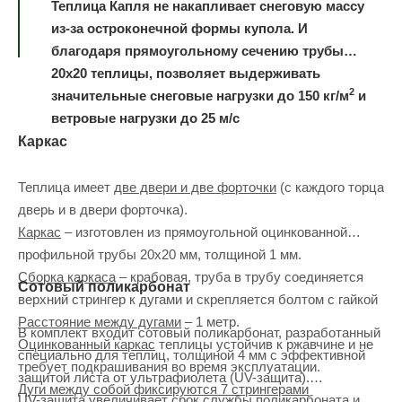
Теплица Капля не накапливает снеговую массу
из-за остроконечной формы купола. И
благодаря прямоугольному сечению трубы
20х20 теплицы, позволяет выдерживать
2
значительные снеговые нагрузки до 150 кг/м
и
ветровые нагрузки до 25 м/с
Каркас
Теплица имеет
две двери и две форточки
(с каждого торца
дверь и в двери форточка).
Каркас
– изготовлен из прямоугольной оцинкованной
профильной трубы 20х20 мм, толщиной 1 мм.
Сборка каркаса
– крабовая, труба в трубу соединяется
Сотовый поликарбонат
верхний стрингер к дугами и скрепляется болтом с гайкой
Расстояние между дугами
– 1 метр.
В комплект входит сотовый поликарбонат, разработанный
Оцинкованный каркас
теплицы устойчив к ржавчине и не
специально для теплиц, толщиной 4 мм с эффективной
требует подкрашивания во время эксплуатации.
защитой листа от ультрафиолета (UV-защита).
Дуги между собой фиксируются 7 стрингерами
UV-защита увеличивает срок службы поликарбоната и