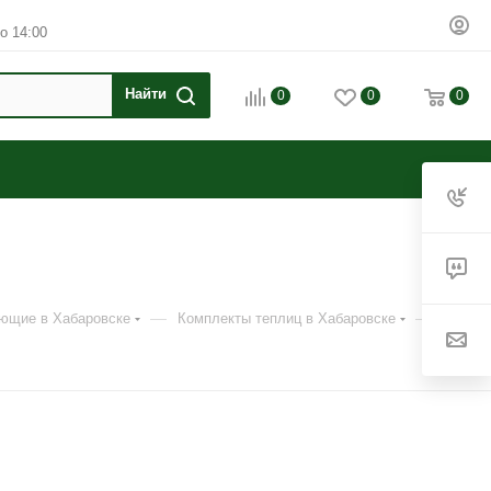
о 14:00
0
0
0
—
—
ующие в Хабаровске
Комплекты теплиц в Хабаровске