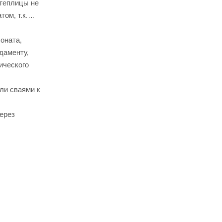
 теплицы не
ом, т.к.
оната,
даменту,
ического
ли сваями к
ерез