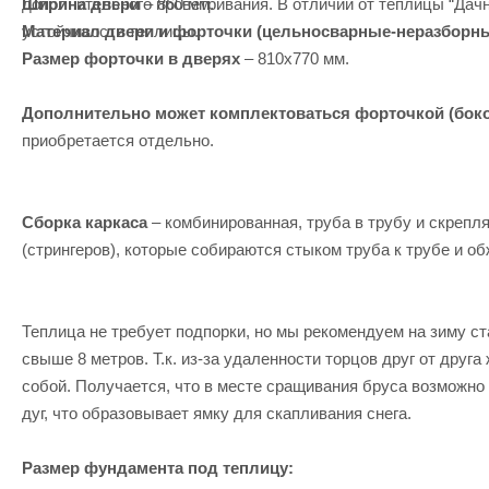
Ширина двери
– 860 мм.
дополнительного проветривания. В отличии от теплицы “Дач
Материал двери и форточки (цельносварные-неразборн
устойчивости теплицы.
Размер форточки в дверях
– 810х770 мм.
Дополнительно может комплектоваться форточкой (боко
приобретается отдельно.
Сборка каркаса
– комбинированная, труба в трубу и скрепл
(стрингеров), которые собираются стыком труба к трубе и о
Теплица не требует подпорки, но мы рекомендуем на зиму с
свыше 8 метров. Т.к. из-за удаленности торцов друг от дру
собой. Получается, что в месте сращивания бруса возможно 
дуг, что образовывает ямку для скапливания снега.
Размер фундамента под теплицу: