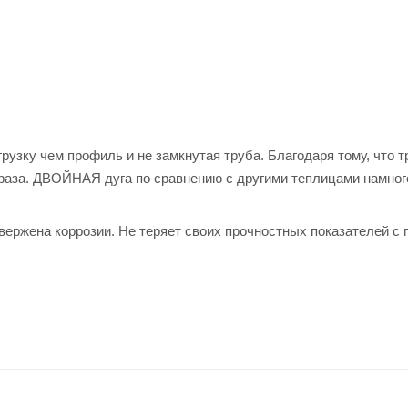
узку чем профиль и не замкнутая труба. Благодаря тому, что т
 раза. ДВОЙНАЯ дуга по сравнению с другими теплицами намно
вержена коррозии. Не теряет своих прочностных показателей с 
читается наиболее простым и надежным методом сборки теплицы.