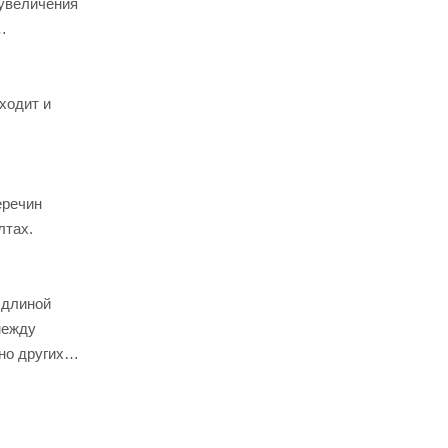
 увеличения
ходит и
еречин
лтах.
 длиной
между
но других