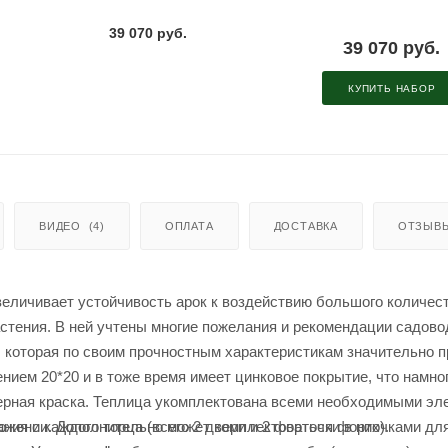
39 070 руб.
39 070 руб.
КУПИТЬ НАБОР
ВИДЕО
(4)
ОПЛАТА
ДОСТАВКА
ОТЗЫВ
личивает устойчивость арок к воздействию большого количест
стения. В ней учтены многие пожелания и рекомендации садово
, которая по своим прочностным характеристикам значительно 
нием 20*20 и в тоже время имеет цинковое покрытие, что намно
ерная краска. Теплица укомплектована всеми необходимыми эл
ия с каждого торца (всего 2 двери и 2 форточки в них).
ложении. Дополнительно может комплектоваться форточками дл