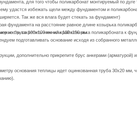
фундамента, для того чтобы поликарбонат монтируемый по дуге
чему удастся избежать щели между фундаментом и поликарбонат
иряется. Так же вся влага будет стекать за фундамент)
края фундамента на расстояние равное длине козырька поликарб
мер из бруса 100х100 мм или 100х150 мм
зможность закрепить нижний край козырька поликарбоната к фун
ендуем подготавливать основание исходя из собранного металл
рукции, дополнительно прикрепите брус анкерами (арматурой) и
иметру основания теплицы идет оцинкованная труба 30х20 мм, ч
ванию).