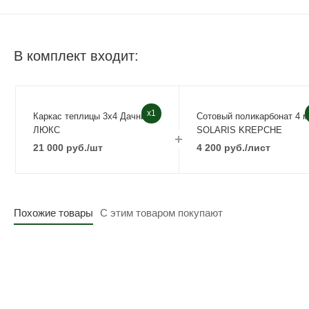
В комплект входит:
x1
Каркас теплицы 3х4 Дачница
Сотовый поликарбонат 4 
ЛЮКС
SOLARIS KREPCHE
21 000
руб.
/шт
4 200
руб.
/лист
Похожие товары
С этим товаром покупают