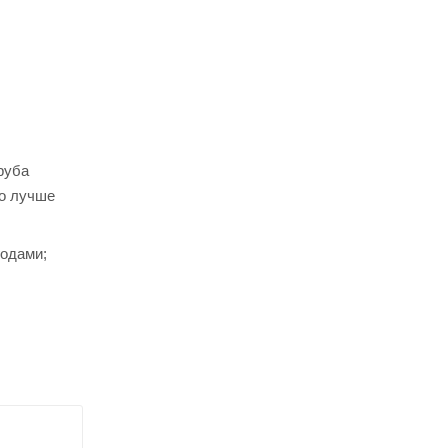
руба
го лучше
годами;