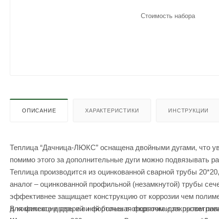
Стоимость набора
ОПИСАНИЕ
ХАРАКТЕРИСТИКИ
ИНСТРУКЦИИ
Теплица “Дачница-ЛЮКС” оснащена двойными дугами, что уве
помимо этого за дополнительные дуги можно подвязывать ра
Теплица производится из оцинкованной сварной трубы 20*20
аналог – оцинкованной профильной (незамкнутой) трубы сече
эффективнее защищает конструкцию от коррозии чем полим
В комплекте дверь и в ней большая форточка для проветриван
для фиксации дверей и форточек в открытом и закрытом по