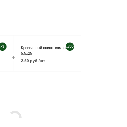
x3
x300
мм
Кровельный оцинк. саморез
5,5х25
2.50
руб.
/шт