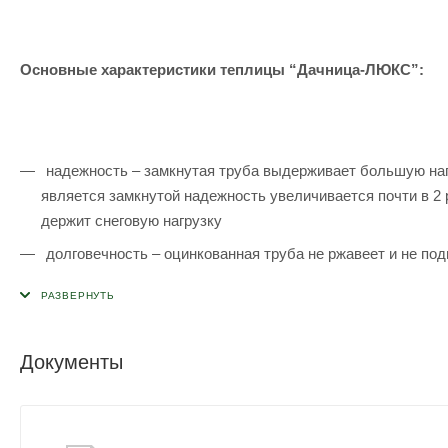
Основные характеристики теплицы “Дачница-ЛЮКС”:
надежность – замкнутая труба выдерживает большую нагр
является замкнутой надежность увеличивается почти в 2
держит снеговую нагрузку
долговечность – оцинкованная труба не ржавеет и не под
простота сборки – сборка по методу “труба в трубу”, с
Документы