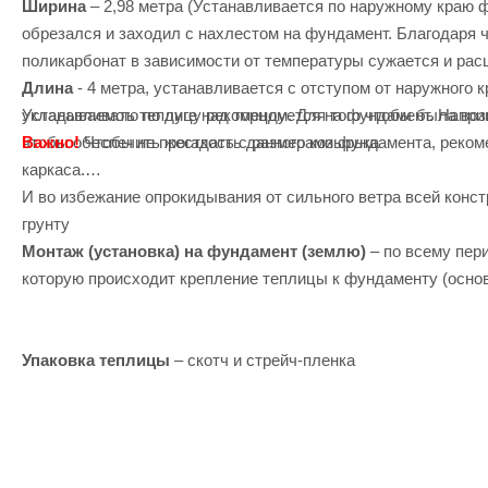
Ширина
– 2,98 метра (Устанавливается по наружному краю 
обрезался и заходил с нахлестом на фундамент. Благодаря 
поликарбонат в зависимости от температуры сужается и расш
Длина
- 4 метра, устанавливается с отступом от наружного 
Устанавливать теплицу рекомендуется на фундамент. Напри
укладываемого по дуге над торцом. Для того чтобы была во
Важно!
Чтобы не прогадать с размерами фундамента, реком
чтобы обеспечить жесткость данного козырька
каркаса.
И во избежание опрокидывания от сильного ветра всей конст
грунту
Монтаж (установка) на фундамент (землю)
– по всему пер
которую происходит крепление теплицы к фундаменту (осно
Упаковка теплицы
– скотч и стрейч-пленка