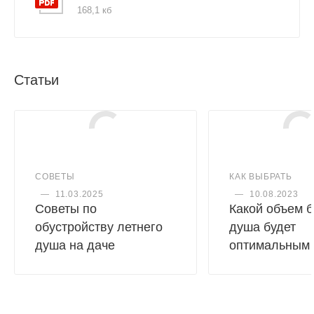
плоская форма бака – позволяет устанавливать его
168,1 кб
вместо крыши кабины;
универсальное решение, полностью готовое к
эксплуатации.
Статьи
СОВЕТЫ
КАК ВЫБРАТЬ
—
11.03.2025
—
10.08.2023
Советы по
Какой объем б
обустройству летнего
душа будет
душа на даче
оптимальным