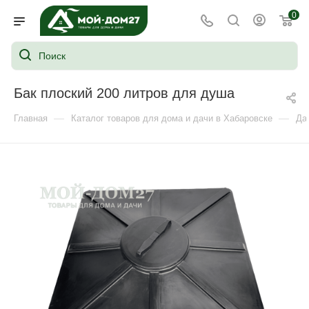
0
Бак плоский 200 литров для душа
—
—
Главная
Каталог товаров для дома и дачи в Хабаровске
Да