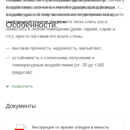
использовать его как в качестве резервуара для воды, так
воздействию солнечных лучей и других атмосферных
и крыши душа. А если вы по каким-то причинам покидаете
воздействий, поэтому он может эксплуатироваться в
свой дачный участок, вы можете легко снять его и
течение длительного времени.
Особенности:
поместить в любом помещении (доме, гараже, сарае и
т.п.), просто поставив его возле стены.
высокая прочность, надежность, малый вес;
устойчивость к солнечному излучению и
температурным воздействиям (от -35 до +160
градусов);
невосприимчивость к коррозии, устойчивость к
агрессивной среде;
ускоренный нагрев воды от солнца, благодаря черному
Документы
цвету бака;
возможность приобретения бака для душа с
электрическим подогревом;
Инструкция по врезке отводов в емкость