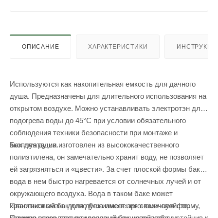
ОПИСАНИЕ
ХАРАКТЕРИСТИКИ
ИНСТРУКЦИ
Используются как накопительная емкость для дачного
душа. Предназначены для длительного использования на
открытом воздухе. Можно устанавливать электротэн для
подогрева воды до 45°С при условии обязательного
соблюдения техники безопасности при монтаже и
Бак для душа изготовлен из высококачественного
эксплуатации.
полиэтилена, он замечательно хранит воду, не позволяет
ей загрязняться и «цвести». За счет плоской формы бака
вода в нем быстро нагревается от солнечных лучей и от
окружающего воздуха. Вода в таком баке может
Пластиковый бак для душа имеет эргономичную форму,
храниться очень долго без изменения своих свойств.
которая позволяет при создании душевой кабины
Помимо этого, полиэтиленовый бак не ржавеет, устойчив к