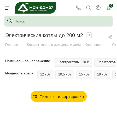
0
Электрические котлы до 200 м2
3
—
—
Главная
Каталог товаров для дома и дачи в Хабаровске
От
Номинальное напряжение
Электрокотлы 220 В
Электрокотл
Мощность котла
12 кВт
10,5 кВт
15 кВт
18 кВт
2
Фильтры и сортировка