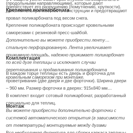
(продольными направляющими), которые дают
препятствует его разрушению (помутнению, хрупкости).
Крепление поликарбоната
дополнительную жесткость конструкции и предотвращают
провал поликарбоната под весом снега.
Крепление поликарбоната происходит кровельными
саморезами с резиновой пресс-шайбой.
Дополнительно вы можете приобрести ленту
стальную перфорированную. Лента увеличивает
прижимную площадь, надежно прижимает поликарбонат
Комплектация
по всей дуге теплицы и исключает случаи
перетягивания и продавливания поликарбоната
В каждом торце теплицы есть дверь и форточка для
кровельным саморезом при монтаже.
проветривания (две двери и две форточки). Ширина двери
– 960 мм. Размер форточки в дверях: 915х840 мм
В комплект входит сотовый поликарбонат, разработанный
специально для теплиц.
Монтаж
Вы можете приобрести дополнительно форточки с
системой автоматического открытия (в зависимости
от температуры) монтируемые между дугами
Вся необходимая фурнитура для сборки каркаса теплицы