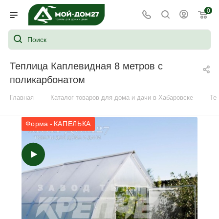
0
Теплица Каплевидная 8 метров с
поликарбонатом
—
—
Главная
Каталог товаров для дома и дачи в Хабаровске
Те
Форма - КАПЕЛЬКА