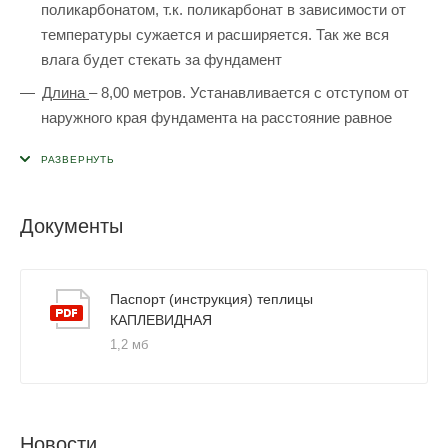
поликарбонатом, т.к. поликарбонат в зависимости от
температуры сужается и расширяется. Так же вся
влага будет стекать за фундамент
Длина
– 8,00 метров. Устанавливается с отступом от
наружного края фундамента на расстояние равное
длине козырька поликарбоната, укладываемого по дуге
над торцом. Для того чтобы была возможность
закрепить нижний край козырька поликарбоната к
фундаменту, чтобы обеспечить жесткость данного
Документы
козырька
Паспорт (инструкция) теплицы
Важно!
Чтобы не ошибиться с размерами фундамента,
КАПЛЕВИДНАЯ
рекомендуем подготавливать основание исходя из
1,2 мб
собранного металлического каркаса. Данная теплица
имеет элементы с креплением труба в трубу и
стягивающие болтом (отверстия под болты уже
засверлены), для подгонки размера теплицы может
Новости