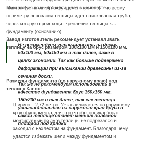
и крепления поликарбоната идет в комплекте.
Монтаж (установка) на фундамент (землю)
– по всему
периметру основания теплицы идет оцинкованная труба,
через которую происходит крепление теплицы к
фундаменту (основанию).
Завод изготовитель рекомендует устанавливать
Не рекомендуем устанавливать на доску
теплицу на брус размером 100х100 мм и 150х100 мм.
50х100 мм, 50х150 мм и так далее, даже в
целях экономии. Так как больше подвержено
деформации при высыхании древесины из-за
сечения доски.
Размеры фундамента (по наружному краю) под
Так же не рекомендуем использовать в
теплицу Капля:
качестве фундамента брус 150х150 мм,
150х200 мм и так далее, так как теплица
Ширина
– 2,72 метра. Устанавливается по наружному
устанавливается на наружный край бруса в
краю фундамента, для того чтобы поликарбонат,
самой теплице станет меньше полезной
монтируемый по дуге теплицы не подрезался и
площади под грядки
заходил с нахлестом на фундамент. Благодаря чему
удастся избежать щели между фундаментом и