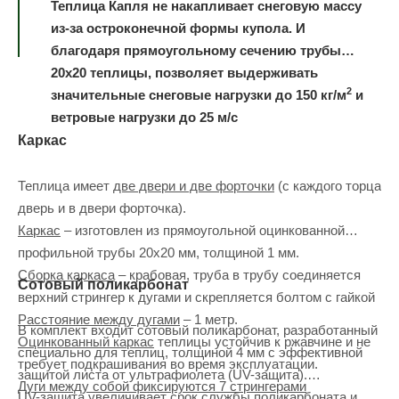
Теплица Капля не накапливает снеговую массу
из-за остроконечной формы купола. И
благодаря прямоугольному сечению трубы
20х20 теплицы, позволяет выдерживать
2
значительные снеговые нагрузки до 150 кг/м
и
ветровые нагрузки до 25 м/с
Каркас
Теплица имеет
две двери и две форточки
(с каждого торца
дверь и в двери форточка).
Каркас
– изготовлен из прямоугольной оцинкованной
профильной трубы 20х20 мм, толщиной 1 мм.
Сборка каркаса
– крабовая, труба в трубу соединяется
Сотовый поликарбонат
верхний стрингер к дугами и скрепляется болтом с гайкой
Расстояние между дугами
– 1 метр.
В комплект входит сотовый поликарбонат, разработанный
Оцинкованный каркас
теплицы устойчив к ржавчине и не
специально для теплиц, толщиной 4 мм с эффективной
требует подкрашивания во время эксплуатации.
защитой листа от ультрафиолета (UV-защита).
Дуги между собой фиксируются 7 стрингерами
UV-защита увеличивает срок службы поликарбоната и