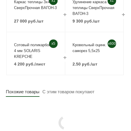
x1
x1
Каркас теплицы 3х4
Удлинение каркаса
СверхПрочная ВАГОН-3
теплицы СверхПрочная
ВАГОН-3
27 000
руб.
/шт
9 300
руб.
/шт
x5
x600
Сотовый поликарбонат
Кровельный оцинк.
4 мм SOLARIS
саморез 5,5х25
KREPCHE
4 200
руб.
/лист
2.50
руб.
/шт
Похожие товары
С этим товаром покупают