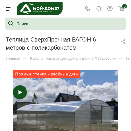
0
Теплица СверхПрочная ВАГОН 6
метров с поликарбонатом
—
—
Главная
Каталог товаров для дома и дачи в Хабаровске
Те
Прямые стенки и двойные дуги