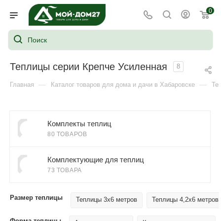
0
Теплицы серии Крепче Усиленная
8
—
—
Главная
Каталог товаров для дома и дачи в Хабаровске
Те
Комплекты теплиц
80 ТОВАРОВ
Комплектующие для теплиц
73 ТОВАРА
Размер теплицы
Теплицы 3х6 метров
Теплицы 4,2х6 метров
Форма теплицы