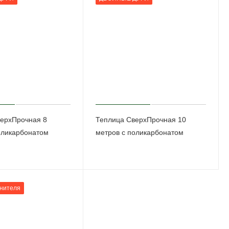
ерхПрочная 8
Теплица СверхПрочная 10
оликарбонатом
метров с поликарбонатом
инителя