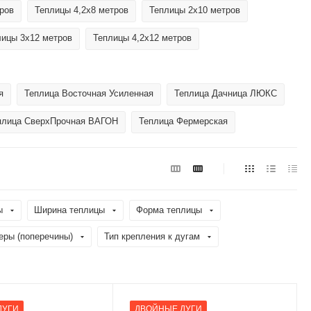
ров
Теплицы 4,2х8 метров
Теплицы 2х10 метров
лицы 3х12 метров
Теплицы 4,2х12 метров
я
Теплица Восточная Усиленная
Теплица Дачница ЛЮКС
плица СверхПрочная ВАГОН
Теплица Фермерская
ы
Ширина теплицы
Форма теплицы
еры (поперечины)
Тип крепления к дугам
ДУГИ
ДВОЙНЫЕ ДУГИ