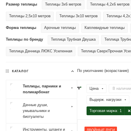
Размер теплицы
Теплицы 3х6 метров
Теплицы 4,2х6 метров
Теплицы 2,5х10 метров
Теплицы 3х10 метров
Теплицы 4,2х
Форма теплицы
Арочные теплицы
Каплевидные теплицы
Теплицы по бренду
Теплица Трубная Двушка
Теплица Трубн
Теплица Дачница ЛЮКС Усиленная
Теплица СверхПрочная Уси
По умолчанию (возрастание)
КАТАЛОГ
Теплицы, парники и
Цена
В наличии
поликарбонат
Выдерж. нагрузки
Дачные души,
умывальники и
Торговая марка
: 1
биотуалеты
Инструменты, шланги и
ДВОЙНЫЕ ДУГИ