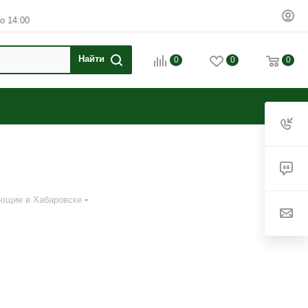
о 14:00
0
0
0
ующие в Хабаровске