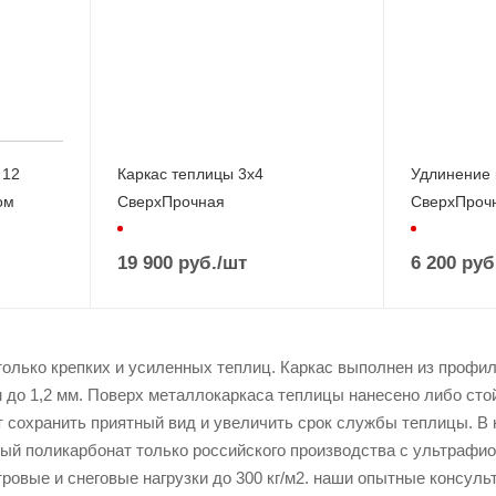
 12
Каркас теплицы 3х4
Удлинение 
ом
СверхПрочная
СверхПроч
19 900
руб.
/шт
6 200
руб
только крепких и усиленных теплиц. Каркас выполнен из профил
 до 1,2 мм. Поверх металлокаркаса теплицы нанесено либо ст
ет сохранить приятный вид и увеличить срок службы теплицы. В
ый поликарбонат только российского производства с ультрафиол
овые и снеговые нагрузки до 300 кг/м2. наши опытные консуль