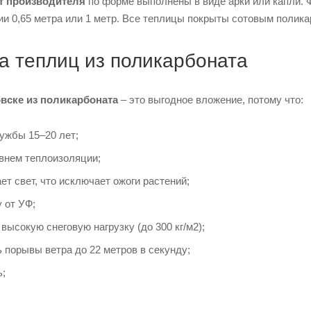
т производителя
по форме выполнены в виде арки или капли. 
и 0,65 метра или 1 метр. Все теплицы покрыты сотовым полика
 теплиц из поликарбоната
овске из поликарбоната
– это выгодное вложение, потому что:
ужбы 15–20 лет;
внем теплоизоляции;
ет свет, что исключает ожоги растений;
 от УФ;
ысокую снеговую нагрузку (до 300 кг/м2);
порывы ветра до 22 метров в секунду;
ь;