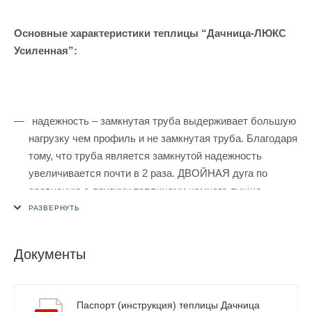
Основные характеристики теплицы “Дачница-ЛЮКС
Усиленная”:
надежность – замкнутая труба выдерживает большую
нагрузку чем профиль и не замкнутая труба. Благодаря
тому, что труба является замкнутой надежность
увеличивается почти в 2 раза. ДВОЙНАЯ дуга по
сравнению с другими теплицами намного лучше
держит снеговую нагрузку. Дополнительное усиление
за счет увеличенного количества дуг.
долговечность – оцинкованная труба не ржавеет и не
Документы
подвержена коррозии. Не теряет своих прочностных
показателей с годами;
Паспорт (инструкция) теплицы Дачница
простота сборки – сборка по методу “труба в трубу”,