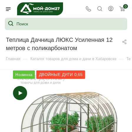
0
Теплица Дачница ЛЮКС Усиленная 12
метров с поликарбонатом
—
—
Главная
Каталог товаров для дома и дачи в Хабаровске
Те
Новинка
ДВОЙНЫЕ ДУГИ 0,65