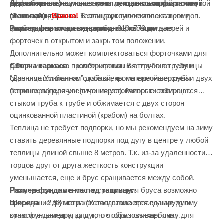
Дополнительно может комплектоваться форточкой
неразборные)
– уже сварены из оцинкованной замкнутой
эффективнее защищает конструкцию от коррозии чем
(боковая) -
Важно!
В стандартную комплектацию доп.
стальной трубы.
полимерная краска. Теплица укомплектована всеми
форточка не входит и приобретается отдельно.
Размер форточки в дверях
– 810х770 мм.
необходимыми элементами для фиксации дверей и
форточек в открытом и закрытом положении.
Дополнительно может комплектоваться форточками для
Сборка каркаса
– комбинированная, труба в трубу и
дополнительного проветривания. В отличии от теплицы
скрепляется болтом с гайкой, кроме самой верхней и двух
“Дачница Усиленная” добавлены поперечные трубы
боковых поперечин (стрингеров), которые собираются
(стрингеры) для увеличения устойчивости теплицы.
стыком труба к трубе и обжимается с двух сторон
оцинкованной пластиной (крабом) на болтах.
Теплица не требует подпорки, но мы рекомендуем на зиму
ставить деревянные подпорки под дугу в центре у любой
теплицы длиной свыше 8 метров. Т.к. из-за удаленности
торцов друг от друга жесткость конструкции
уменьшается, еще и брус сращивается между собой.
Размер фундамента под теплицу:
Получается, что в месте сращивания бруса возможно
Ширина
– 2,98 метра (Устанавливается по наружному
проседание грунта и как следствие проседание дуги
краю фундамента, для того чтобы поликарбонат
относительно других дуг, что образовывает ямку для