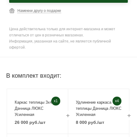
Намекни другу о подарке
Цена действительна только для интернет-магазина и может
отличаться от цен в розничных магазинах.
Информация, указанная на сайте, не является публичной
офертой.
В комплект входит:
x1
x4
Каркас теплицы 3х4
Удлинение каркаса
Дачница ЛЮКС
теплицы Дачница ЛЮКС
Усиленная
Усиленная
26 000
руб.
/шт
8 000
руб.
/шт