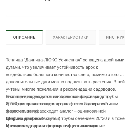
ОПИСАНИЕ
ХАРАКТЕРИСТИКИ
ИНСТРУКЦИ
Теплица “Дачница-ЛЮКС Усиленная” оснащена двойными
дугами, что увеличивает устойчивость арок к
воздействию большого количества снега, помимо этого за
дополнительные дуги можно подвязывать растения. В ней
учтены многие пожелания и рекомендации садоводов.
В комплекте дверь и в ней большая форточка для
Теплица производится из оцинкованной сварной трубы
проветривания с каждого торца (всего 2 двери и 2
20*20, которая по своим прочностным характеристикам
форточки в них).
значительно превосходит аналог – оцинкованной
Ширина двери
– 860 мм.
профильной (незамкнутой) трубы сечением 20*20 и в тоже
Материал двери и форточки (цельносварные-
время имеет цинковое покрытие, что намного