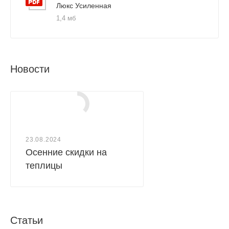
Люкс Усиленная
считается наиболее простым и надежным методом
1,4 мб
сборки теплицы.
Новости
23.08.2024
Осенние скидки на
теплицы
Статьи