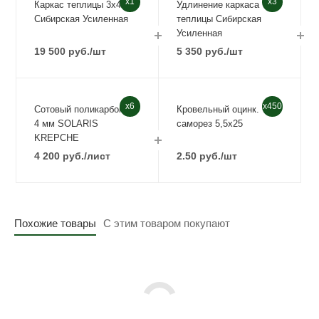
x1
x3
Каркас теплицы 3х4
Удлинение каркаса
Сибирская Усиленная
теплицы Сибирская
Усиленная
19 500
руб.
/шт
5 350
руб.
/шт
x6
x450
Сотовый поликарбонат
Кровельный оцинк.
4 мм SOLARIS
саморез 5,5х25
KREPCHE
4 200
руб.
/лист
2.50
руб.
/шт
Похожие товары
С этим товаром покупают