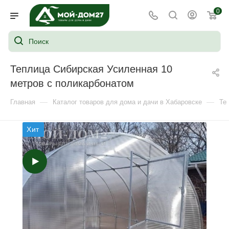
0
Теплица Сибирская Усиленная 10
метров с поликарбонатом
—
—
Главная
Каталог товаров для дома и дачи в Хабаровске
Те
Хит