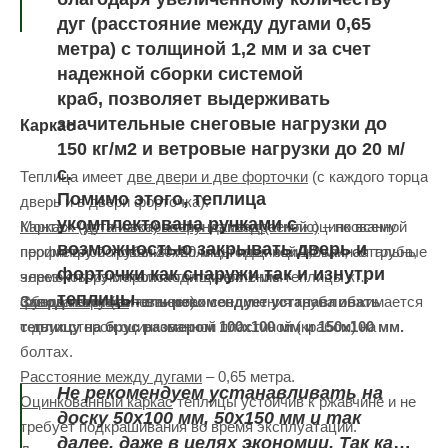
дуг (расстояние между дугами 0,65
метра) с толщиной 1,2 мм и за счет
надежной сборки системой
краб, позволяет выдерживать
значительные снеговые нагрузки до
Каркас
150 кг/м2 и ветровые нагрузки до 20 м/
с.
Теплица имеет
две двери и две форточки
(с каждого торца
Помимо этого, теплица
дверь и в двери форточка).
укомплектована ручками с
Каркас
Монтаж (установка) на фундамент (землю)
– дуги изготовлены из квадратной оцинкованной
– по всему
возможностью закрывать дверь и
профильной трубы 20х20 мм, толщиной 1,2 мм, остальные
периметру основания теплицы идет оцинкованная труба,
форточки как снаружи так и изнутри
элементы из металла толщиной 1 мм.
через которую происходит крепление теплицы к
теплицы.
Сборка каркаса
фундаменту (основанию).
Завод изготовитель рекомендует устанавливать
– в местах соединения труба обжимается
с двух сторон оцинкованной пластиной (крабом) на
теплицу на брус размером 100х100 мм и 150х100 мм.
болтах.
Расстояние между дугами
– 0,65 метра.
Не рекомендуем устанавливать на
Оцинкованный каркас
теплицы устойчив к ржавчине и не
доску 50х100 мм, 50х150 мм и так
требует подкрашивания во время эксплуатации.
далее, даже в целях экономии. Так как