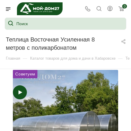
0
Теплица Восточная Усиленная 8
метров с поликарбонатом
—
—
Главная
Каталог товаров для дома и дачи в Хабаровске
Те
Советуем