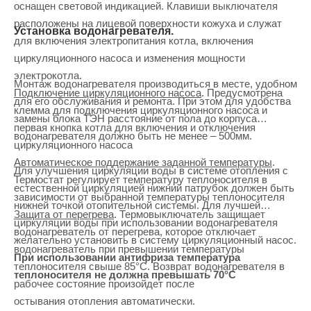
оснащен световой индикацией. Клавиши выключателя
расположены на лицевой поверхности кожуха и служат
Установка водонагревателя.
для включения электропитания котла, включения
циркуляционного насоса и изменения мощности
электрокотла.
Монтаж водонагревателя производиться в месте, удобном
Подключение циркуляционного насоса
. Предусмотрена
для его обслуживания и ремонта. При этом для удобства
клемма для подключения циркуляционного насоса и
замены блока ТЭН расстояние от пола до корпуса
первая кнопка котла для включения и отключения
водонагревателя должно быть не менее – 500мм.
циркуляционного насоса
Автоматическое поддержание заданной температуры
.
Для улучшения циркуляции воды в системе отопления с
Термостат регулирует температуру теплоносителя в
естественной циркуляцией нижний патрубок должен быть
зависимости от выбранной температуры теплоносителя
нижней точкой отопительной системы. Для лучшей
Защита от перегрева
. Термовыключатель защищает
циркуляции воды при использовании водонагревателя
водонагреватель от перегрева, которое отключает
желательно установить в систему циркуляционный насос.
водонагреватель при превышении температуры
При использовании антифриза температура
теплоносителя свыше 85°С. Возврат водонагревателя в
теплоносителя не должна превышать 70
°С
рабочее состояние произойдет после
остывания отопления автоматически.