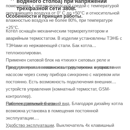
водяного столба) при напряжении
помещениях с невзрывоопасной средой с температурой
трехфазной сети 380В.
окружающего воздуха от 0° С до +50°С и относительной
Особенности и принцип работы.
влажностью воздуха не более 80%, при температуре
+25°С.
Котёл оснащён механическим терморегулятором и
аварийным термостатом. В изделии установлены ТЭНБ с
ТЭНами из нержавеющей стали. Бак котла
теплоизолирован.
Применен силовой блок на «тихих» силовых реле и
Предусмотрена возможность подключения и управления
трехступенчатая независимая регулировка мощности.
насосом через схему прибора синхронно с нагревом или
постоянно. Есть возможность подключения внешних
устройств управления (комнатный термостат, GSM-
контроллер).
Привлекательный внешний вид
. Благодаря дизайну котла
Рабочее давление 6 атм.
возможна установка в помещения постоянной
эксплуатации.
Удобство эксплуатации
. Выключатель 4х клавишный