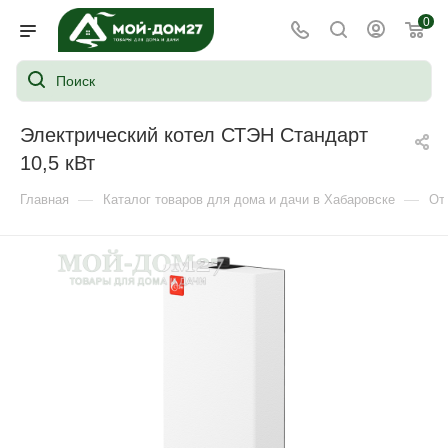
0
Электрический котел СТЭН Стандарт
10,5 кВт
—
—
Главная
Каталог товаров для дома и дачи в Хабаровске
От