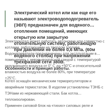
Электрический котел или как еще его
называют электроводоподогреватель
(ЭВП) предназначен для водяного
отопления помещений, имеющих
открытую или закрытую
Электрокотел может работать автономно или совместно с
отопительную систему, работающую
котлами, работающими на твердом топливе.
при давлении не более 0,6 МПа. (60м
Водонагреватели предназначены для эксплуатации в
водяного столба) при напряжении
помещениях с невзрывоопасной средой с температурой
трехфазной сети 380В.
окружающего воздуха от 0° С до +50°С и относительной
Особенности и принцип работы.
влажностью воздуха не более 80%, при температуре
+25°С.
Котёл оснащён механическим терморегулятором и
аварийным термостатом. В изделии установлены ТЭНБ с
ТЭНами из нержавеющей стали. Бак котла
теплоизолирован.
Применен силовой блок на «тихих» силовых реле и