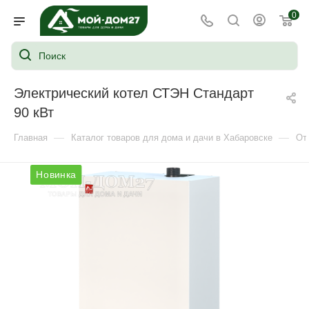
0
Электрический котел СТЭН Стандарт
90 кВт
—
—
Главная
Каталог товаров для дома и дачи в Хабаровске
От
Новинка