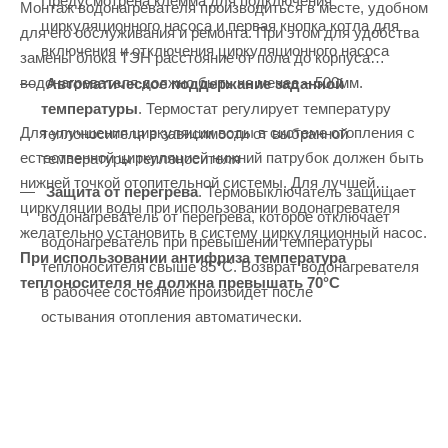
Предусмотрена клемма для подключения
Монтаж водонагревателя производиться в месте, удобном
циркуляционного насоса и первая кнопка котла для
для его обслуживания и ремонта. При этом для удобства
включения и отключения циркуляционного насоса
замены блока ТЭН расстояние от пола до корпуса
водонагревателя должно быть не менее – 500мм.
Автоматическое поддержание заданной
температуры
. Термостат регулирует температуру
Для улучшения циркуляции воды в системе отопления с
теплоносителя в зависимости от выбранной
естественной циркуляцией нижний патрубок должен быть
температуры теплоносителя
нижней точкой отопительной системы. Для лучшей
Защита от перегрева
. Термовыключатель защищает
циркуляции воды при использовании водонагревателя
водонагреватель от перегрева, которое отключает
желательно установить в систему циркуляционный насос.
водонагреватель при превышении температуры
При использовании антифриза температура
теплоносителя свыше 85°С. Возврат водонагревателя
теплоносителя не должна превышать 70
°С
в рабочее состояние произойдет после
остывания отопления автоматически.