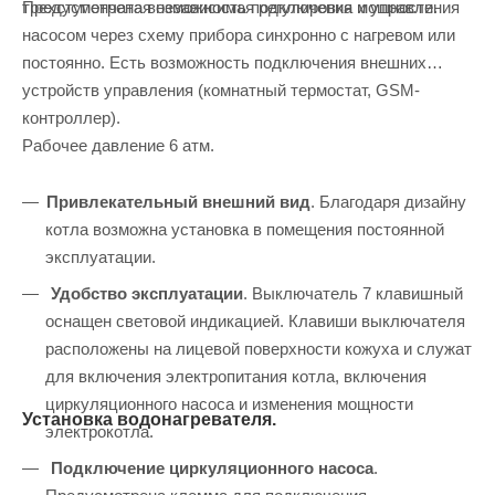
Предусмотрена возможность подключения и управления
трехступенчатая независимая регулировка мощности.
насосом через схему прибора синхронно с нагревом или
постоянно. Есть возможность подключения внешних
устройств управления (комнатный термостат, GSM-
контроллер).
Рабочее давление 6 атм.
Привлекательный внешний вид
. Благодаря дизайну
котла возможна установка в помещения постоянной
эксплуатации.
Удобство эксплуатации
. Выключатель 7 клавишный
оснащен световой индикацией. Клавиши выключателя
расположены на лицевой поверхности кожуха и служат
для включения электропитания котла, включения
циркуляционного насоса и изменения мощности
Установка водонагревателя.
электрокотла.
Подключение циркуляционного насоса
.