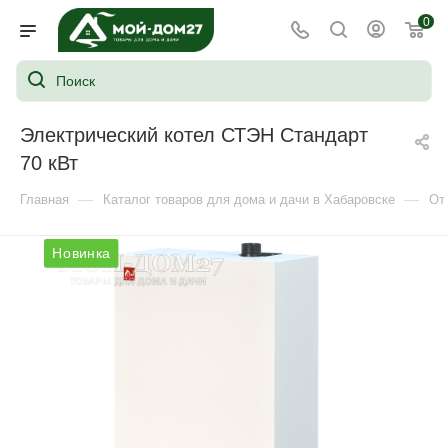
0
Электрический котел СТЭН Стандарт
70 кВт
—
—
Главная
Каталог товаров для дома и дачи в Хабаровске
От
Новинка