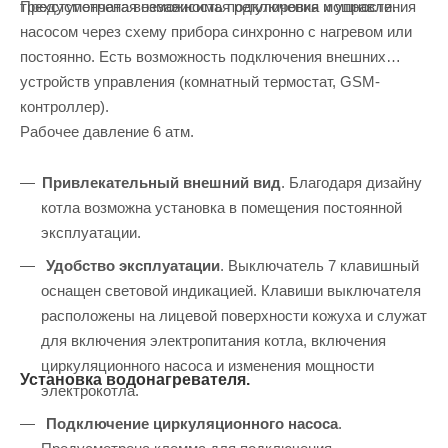
Предусмотрена возможность подключения и управления
трехступенчатая независимая регулировка мощности.
насосом через схему прибора синхронно с нагревом или
постоянно. Есть возможность подключения внешних
устройств управления (комнатный термостат, GSM-
контроллер).
Рабочее давление 6 атм.
Привлекательный внешний вид
. Благодаря дизайну
котла возможна установка в помещения постоянной
эксплуатации.
Удобство эксплуатации
. Выключатель 7 клавишный
оснащен световой индикацией. Клавиши выключателя
расположены на лицевой поверхности кожуха и служат
для включения электропитания котла, включения
циркуляционного насоса и изменения мощности
Установка водонагревателя.
электрокотла.
Подключение циркуляционного насоса
.