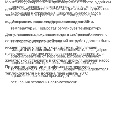
Предусмотрена клемма для подключения
Монтаж водонагревателя производиться в месте, удобном
циркуляционного насоса и первая кнопка котла для
для его обслуживания и ремонта. При этом для удобства
включения и отключения циркуляционного насоса
замены блока ТЭН расстояние от пола до корпуса
водонагревателя должно быть не менее – 500мм.
Автоматическое поддержание заданной
температуры
. Термостат регулирует температуру
Для улучшения циркуляции воды в системе отопления с
теплоносителя в зависимости от выбранной
естественной циркуляцией нижний патрубок должен быть
температуры теплоносителя
нижней точкой отопительной системы. Для лучшей
Защита от перегрева
. Термовыключатель защищает
циркуляции воды при использовании водонагревателя
водонагреватель от перегрева, которое отключает
желательно установить в систему циркуляционный насос.
водонагреватель при превышении температуры
При использовании антифриза температура
теплоносителя свыше 85°С. Возврат водонагревателя
теплоносителя не должна превышать 70
°С
в рабочее состояние произойдет после
остывания отопления автоматически.