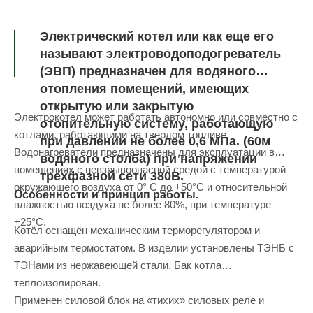
Электрический котел или как еще его
называют электроводоподогреватель
(ЭВП) предназначен для водяного
отопления помещений, имеющих
открытую или закрытую
Электрокотел может работать автономно или совместно с
отопительную систему, работающую
котлами, работающими на твердом топливе.
при давлении не более 0,6 МПа. (60м
Водонагреватели предназначены для эксплуатации в
водяного столба) при напряжении
помещениях с невзрывоопасной средой с температурой
трехфазной сети 380В.
окружающего воздуха от 0° С до +50°С и относительной
Особенности и принцип работы.
влажностью воздуха не более 80%, при температуре
+25°С.
Котёл оснащён механическим терморегулятором и
аварийным термостатом. В изделии установлены ТЭНБ с
ТЭНами из нержавеющей стали. Бак котла
теплоизолирован.
Применен силовой блок на «тихих» силовых реле и