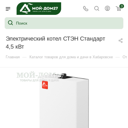
0
Электрический котел СТЭН Стандарт
4,5 кВт
—
—
Главная
Каталог товаров для дома и дачи в Хабаровске
От