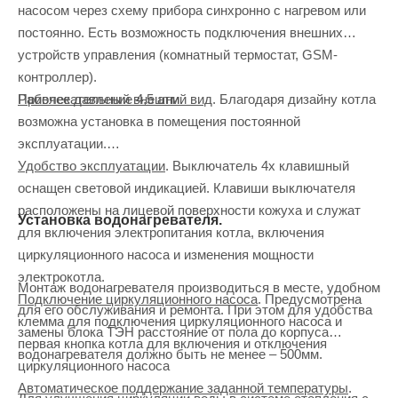
насосом через схему прибора синхронно с нагревом или
постоянно. Есть возможность подключения внешних
устройств управления (комнатный термостат, GSM-
контроллер).
Привлекательный внешний вид
. Благодаря дизайну котла
Рабочее давление 4,5 атм.
возможна установка в помещения постоянной
эксплуатации.
Удобство эксплуатации
. Выключатель 4х клавишный
оснащен световой индикацией. Клавиши выключателя
расположены на лицевой поверхности кожуха и служат
Установка водонагревателя.
для включения электропитания котла, включения
циркуляционного насоса и изменения мощности
электрокотла.
Монтаж водонагревателя производиться в месте, удобном
Подключение циркуляционного насоса
. Предусмотрена
для его обслуживания и ремонта. При этом для удобства
клемма для подключения циркуляционного насоса и
замены блока ТЭН расстояние от пола до корпуса
первая кнопка котла для включения и отключения
водонагревателя должно быть не менее – 500мм.
циркуляционного насоса
Автоматическое поддержание заданной температуры
.