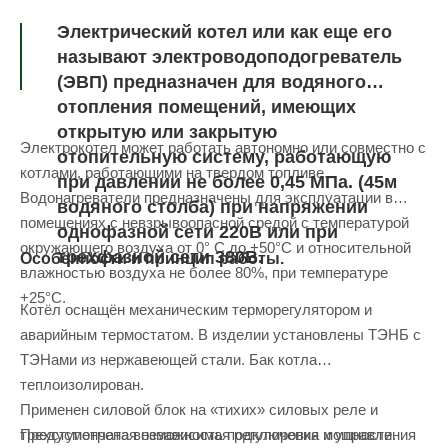
Электрический котел или как еще его
называют электроводоподогреватель
(ЭВП) предназначен для водяного
отопления помещений, имеющих
открытую или закрытую
Электрокотел может работать автономно или совместно с
отопительную систему, работающую
котлами, работающими на твердом топливе.
при давлении не более 0,45 МПа. (45м
Водонагреватели предназначены для эксплуатации в
водяного столба) при напряжении
помещениях с невзрывоопасной средой с температурой
однофазной сети 220В или при
окружающего воздуха от 0° С до +50°С и относительной
трехфазной сети 380В.
Особенности и принцип работы.
влажностью воздуха не более 80%, при температуре
+25°С.
Котёл оснащён механическим терморегулятором и
аварийным термостатом. В изделии установлены ТЭНБ с
ТЭНами из нержавеющей стали. Бак котла
теплоизолирован.
Применен силовой блок на «тихих» силовых реле и
Предусмотрена возможность подключения и управления
трехступенчатая независимая регулировка мощности.