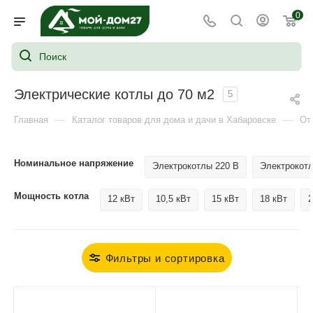
0
Электрические котлы до 70 м2
5
—
—
Главная
Каталог товаров для дома и дачи в Хабаровске
От
Номинальное напряжение
Электрокотлы 220 В
Электрокотл
Мощность котла
12 кВт
10,5 кВт
15 кВт
18 кВт
2
Фильтры и сортировка